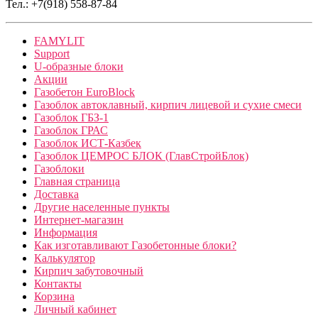
Тел.: +7(918) 558-87-84
FAMYLIT
Support
U-образные блоки
Акции
Газобетон EuroBlock
Газоблок автоклавный, кирпич лицевой и сухие смеси
Газоблок ГБЗ-1
Газоблок ГРАС
Газоблок ИСТ-Казбек
Газоблок ЦЕМРОС БЛОК (ГлавСтройБлок)
Газоблоки
Главная страница
Доставка
Другие населенные пункты
Интернет-магазин
Информация
Как изготавливают Газобетонные блоки?
Калькулятор
Кирпич забутовочный
Контакты
Корзина
Личный кабинет