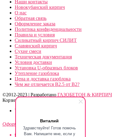
Наши контакты
Новокубанский кирпич
О нас
Обратная связь
Оформление заказа
Политика конфиденциальности
Правила и условия
Силикатный кирпич СИЛИТ
Славянский кирпич
Сухие смеси
Техническая документация
Условия доставки
Установка U-образных блоков
Утепление газоблока
Цена и доставка газоблока
Чем же отличается B2.5 от B2?
©2012-2023 | Разработано
ГАЗОБЕТОН & КИРПИЧ
Корзина
Your cart is empty!
Return to shop
Виталий
Оформить заказ
-
0.0 ₽
Здравствуйте! Готов помочь
Вам. Напишите мне, если у
0