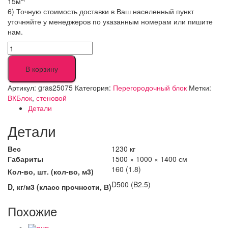
15м
6) Точную стоимость доставки в Ваш населенный пункт
уточняйте у менеджеров по указанным номерам или пишите
нам.
Количество
товара
Газоблок
В корзину
ГРАС
600х250х75
Артикул:
gras25075
Категория:
Перегородочный блок
Метки:
ВКБлок
,
стеновой
Детали
Детали
Вес
1230 кг
Габариты
1500 × 1000 × 1400 см
160 (1.8)
Кол-во, шт. (кол-во, м3)
D500 (B2.5)
D, кг/м3 (класс прочности, В)
Похожие