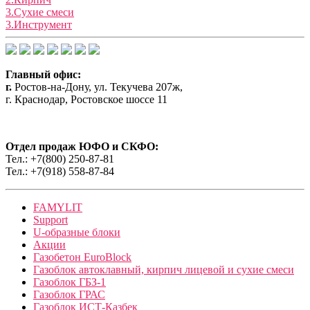
3.Сухие смеси
3.Инструмент
Главный офис:
г.
Ростов-на-Дону, ул. Текучева 207ж,
г. Краснодар, Ростовское шоссе 11
Отдел продаж ЮФО и СКФО:
Тел.: +7(800) 250-87-81
Тел.: +7(918) 558-87-84
FAMYLIT
Support
U-образные блоки
Акции
Газобетон EuroBlock
Газоблок автоклавный, кирпич лицевой и сухие смеси
Газоблок ГБЗ-1
Газоблок ГРАС
Газоблок ИСТ-Казбек