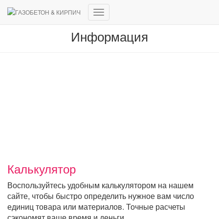
Переключить
навигацию
Информация
Наши блоки изготовлены по ГОСТу 31360-2024
При каждой поставки Вы получаете Сертификаты
соответствия и паспорта качества на каждую
партию
Калькулятор
Воспользуйтесь удобным калькулятором на нашем
сайте, чтобы быстро определить нужное вам число
единиц товара или материалов. Точные расчеты
сэкономят ваше время и деньги.