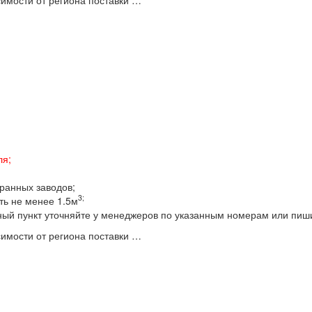
имости от региона поставки …
ля;
бранных заводов;
3;
ть не менее 1.5м
ный пункт уточняйте у менеджеров по указанным номерам или пиш
имости от региона поставки …