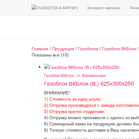
Интернет-магазин
Личн
Главная
/
Продукция
/
Газоблоки
/
Газоблок ВКБлок
/
Сортировка:
Показаны все (10)
по
популярности
Газоблок ВКБлок
,
ст. Васюринская
Газоблок ВКБлок (В.) 625х300х250
ВНИМАНИЕ!
1) Стоимость за одну штуку;
2) Отгрузка производится с завода изготовите
3) Отгрузка кратно поддонам;
4) Отгрузку можно произвести с одного из вы
5) Суммарный заказ на продукцию должен бы
6) Точную стоимость доставки в Ваш населен