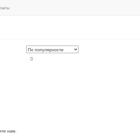
такты
ите нам.