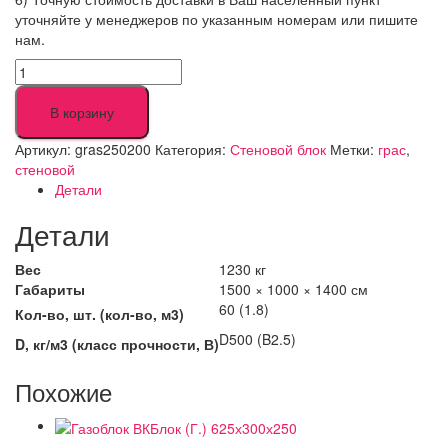
уточняйте у менеджеров по указанным номерам или пишите
нам.
Количество
товара
Газоблок
В корзину
ГРАС
600х250x200
Артикул:
gras250200
Категория:
Стеновой блок
Метки:
грас
,
стеновой
Детали
Детали
Вес
1230 кг
Габариты
1500 × 1000 × 1400 см
60 (1.8)
Кол-во, шт. (кол-во, м3)
D500 (B2.5)
D, кг/м3 (класс прочности, В)
Похожие