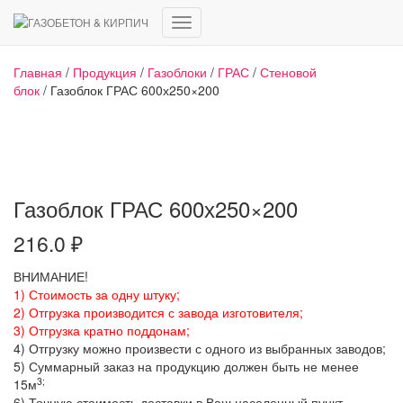
Переключить
навигацию
Главная
/
Продукция
/
Газоблоки
/
ГРАС
/
Стеновой
блок
/ Газоблок ГРАС 600х250×200
Газоблок ГРАС 600х250×200
216.0
₽
ВНИМАНИЕ!
1) Стоимость за одну штуку;
2) Отгрузка производится с завода изготовителя;
3) Отгрузка кратно поддонам;
4) Отгрузку можно произвести с одного из выбранных заводов;
5) Суммарный заказ на продукцию должен быть не менее
3;
15м
6) Точную стоимость доставки в Ваш населенный пункт