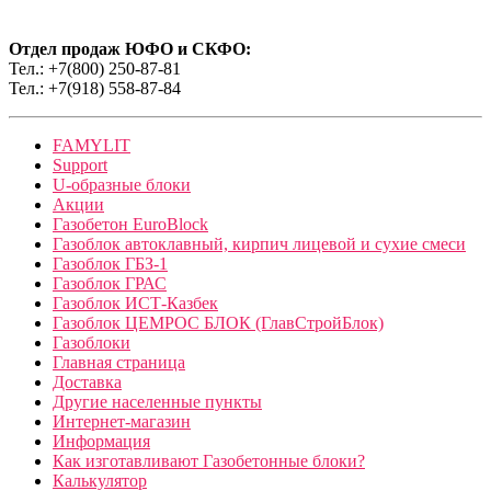
Отдел продаж ЮФО и СКФО:
Тел.: +7(800) 250-87-81
Тел.: +7(918) 558-87-84
FAMYLIT
Support
U-образные блоки
Акции
Газобетон EuroBlock
Газоблок автоклавный, кирпич лицевой и сухие смеси
Газоблок ГБЗ-1
Газоблок ГРАС
Газоблок ИСТ-Казбек
Газоблок ЦЕМРОС БЛОК (ГлавСтройБлок)
Газоблоки
Главная страница
Доставка
Другие населенные пункты
Интернет-магазин
Информация
Как изготавливают Газобетонные блоки?
Калькулятор