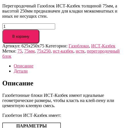
Перегородочный Газоблок ИСТ-Казбек толщиной 75мм, а
высотой 250мм предназначен для кладки межкомнатных и
иных не несущих стен.
Количество
товара
Газобетон
В корзину
ИСТ-
Артикул:
625х250х75
Категории:
Газоблоки
,
ИСТ-Казбек
Казбек
Метки:
75
,
75мм
,
75х250
,
ист-казбек
,
истк
,
перегородочный
625х250х75
блок
Описание
Детали
Описание
Газобетонные блоки ИСТ-Казбек имеют идеальные
геометрические размеры, чтобы класть на клей-пену или
цементную клеевую смесь.
Газобетон ИСТ-Казбек имеет:
ПАРАМЕТРЫ