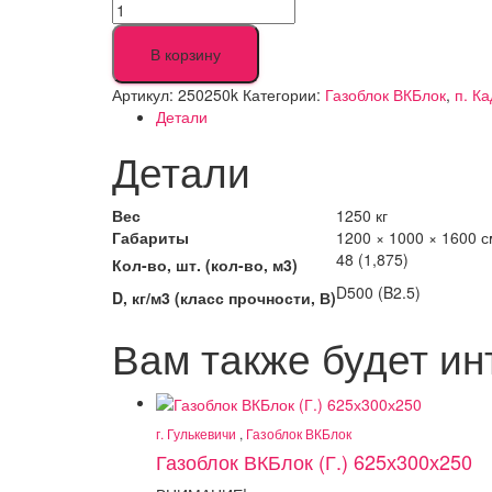
Количество
товара
Газоблок
В корзину
ВКБлок
(К.)
Артикул:
250250k
Категории:
Газоблок ВКБлок
,
п. К
625х250х250
Детали
Детали
Вес
1250 кг
Габариты
1200 × 1000 × 1600 с
48 (1,875)
Кол-во, шт. (кол-во, м3)
D500 (B2.5)
D, кг/м3 (класс прочности, В)
Вам также будет и
г. Гулькевичи
,
Газоблок ВКБлок
Газоблок ВКБлок (Г.) 625х300х250