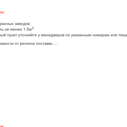
ля;
бранных заводов;
3;
ть не менее 1.5м
ный пункт уточняйте у менеджеров по указанным номерам или пиш
имости от региона поставки …
ля;