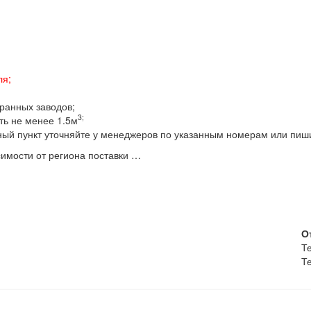
ля;
бранных заводов;
3;
ть не менее 1.5м
ный пункт уточняйте у менеджеров по указанным номерам или пиш
имости от региона поставки …
О
Те
Те