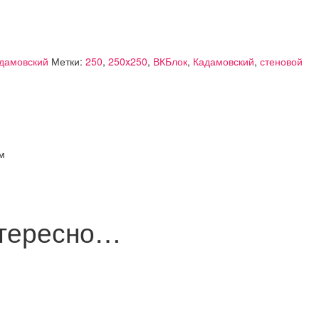
адамовский
Метки:
250
,
250x250
,
ВКБлок
,
Кадамовский
,
стеновой
м
нтересно…