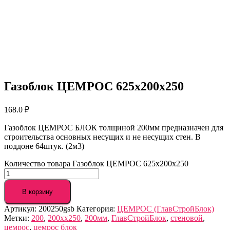
Газоблок ЦЕМРОС 625х200х250
168.0
₽
Газоблок ЦЕМРОС БЛОК толщиной 200мм предназначен для
строительства основных несущих и не несущих стен. В
поддоне 64штук. (2м3)
Количество товара Газоблок ЦЕМРОС 625х200х250
В корзину
Артикул:
200250gsb
Категория:
ЦЕМРОС (ГлавСтройБлок)
Метки:
200
,
200xx250
,
200мм
,
ГлавСтройБлок
,
стеновой
,
цемрос
,
цемрос блок