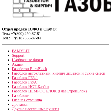
Отдел продаж ЮФО и СКФО:
Тел.: +7(800) 250-87-81
Тел.: +7(918) 558-87-84
FAMYLIT
Support
U-образные блоки
Акции
Газобетон EuroBlock
Газоблок автоклавный, кирпич лицевой и сухие смеси
Газоблок ГБЗ-1
Газоблок ГРАС
Газоблок ИСТ-Казбек
Газоблок ЦЕМРОС БЛОК (ГлавСтройБлок)
Газоблоки
Главная страница
Доставка
Другие населенные пункты