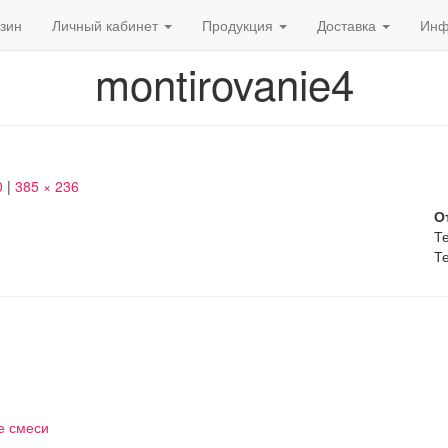
зин
Личный кабинет
Продукция
Доставка
Инф
montirovanie4
0
|
385 × 236
О
Те
Те
е смеси