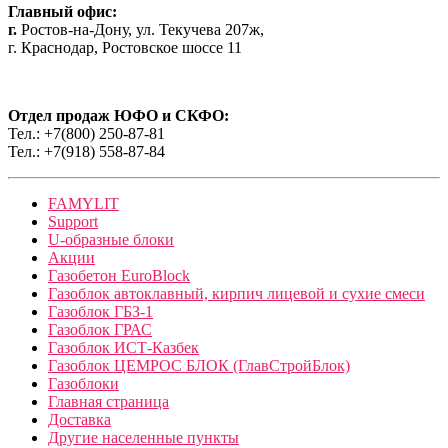
Главный офис:
г.
Ростов-на-Дону, ул. Текучева 207ж,
г. Краснодар, Ростовское шоссе 11
Отдел продаж ЮФО и СКФО:
Тел.: +7(800) 250-87-81
Тел.: +7(918) 558-87-84
FAMYLIT
Support
U-образные блоки
Акции
Газобетон EuroBlock
Газоблок автоклавный, кирпич лицевой и сухие смеси
Газоблок ГБЗ-1
Газоблок ГРАС
Газоблок ИСТ-Казбек
Газоблок ЦЕМРОС БЛОК (ГлавСтройБлок)
Газоблоки
Главная страница
Доставка
Другие населенные пункты