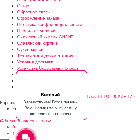
О нас
Обратная связь
Оформление заказа
Политика конфиденциальности
Правила и условия
Силикатный кирпич СИЛИТ
Славянский кирпич
Сухие смеси
Техническая документация
Условия доставки
Установка U-образных блоков
Утепление газоблока
Цена и доставка газоблока
Чем же отличается B2.5 от B2?
Виталий
©2012-2023 | Разработано
ГАЗОБЕТОН & КИРПИЧ
Здравствуйте! Готов помочь
Корзина
Вам. Напишите мне, если у
Your cart is empty!
Return to shop
вас появятся вопросы.
Оформить заказ
-
0.0 ₽
0
1