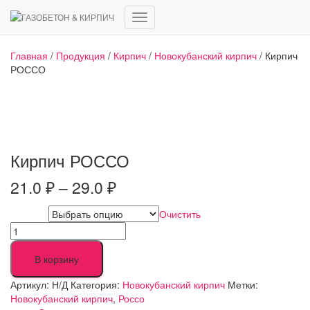
Переключить
навигацию
Главная
/
Продукция
/
Кирпич
/
Новокубанский кирпич
/ Кирпич
РОССО
Кирпич РОССО
Диапазон
21.0
₽
–
29.0
₽
цен:
Очистить
Формат
21.0 ₽
Количество
товара
–
Кирпич
В корзину
РОССО
29.0 ₽
Артикул:
Н/Д
Категория:
Новокубанский кирпич
Метки:
Новокубанский кирпич
,
Россо