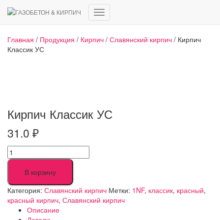
Переключить
навигацию
Главная
/
Продукция
/
Кирпич
/
Славянский кирпич
/ Кирпич
Классик УС
Кирпич Классик УС
31.0
₽
Количество
товара
Кирпич
В корзину
Классик
УС
Категория:
Славянский кирпич
Метки:
1NF
,
классик
,
красный
,
красный кирпич
,
Славянский кирпич
Описание
Детали