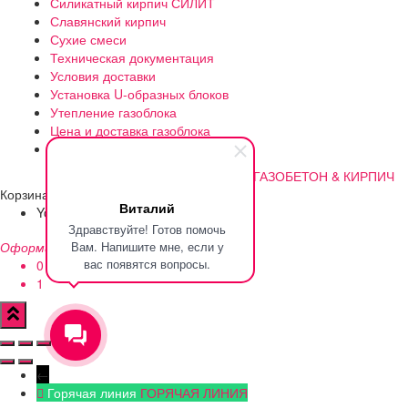
Силикатный кирпич СИЛИТ
Славянский кирпич
Сухие смеси
Техническая документация
Условия доставки
Установка U-образных блоков
Утепление газоблока
Цена и доставка газоблока
Чем же отличается B2.5 от B2?
©2012-2023 | Разработано
ГАЗОБЕТОН & КИРПИЧ
Корзина
Виталий
Your cart is empty!
Return to shop
Здравствуйте! Готов помочь
Вам. Напишите мне, если у
Оформить заказ
-
0.0 ₽
вас появятся вопросы.
0
1
←
Горячая линия
ГОРЯЧАЯ ЛИНИЯ