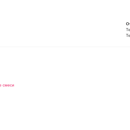
О
Те
Те
е смеси