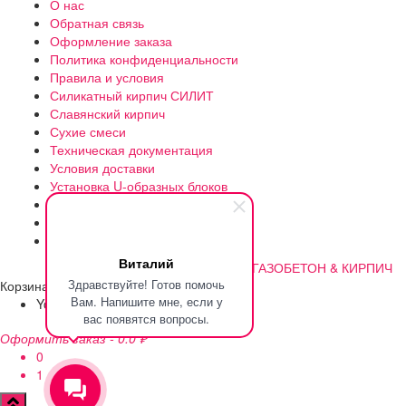
О нас
Обратная связь
Оформление заказа
Политика конфиденциальности
Правила и условия
Силикатный кирпич СИЛИТ
Славянский кирпич
Сухие смеси
Техническая документация
Условия доставки
Установка U-образных блоков
Утепление газоблока
Цена и доставка газоблока
Чем же отличается B2.5 от B2?
Виталий
©2012-2023 | Разработано
ГАЗОБЕТОН & КИРПИЧ
Здравствуйте! Готов помочь
Корзина
Вам. Напишите мне, если у
Your cart is empty!
Return to shop
вас появятся вопросы.
Оформить заказ
-
0.0 ₽
0
1