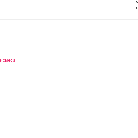
Те
Те
е смеси