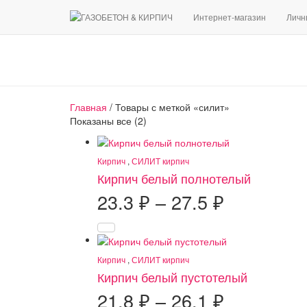
Интернет-магазин
Личн
Главная
/ Товары с меткой «силит»
Сортировка:
Показаны все (2)
по
популярности
Кирпич
,
СИЛИТ кирпич
Кирпич белый полнотелый
Диапазон
23.3
₽
–
27.5
₽
цен:
23.3 ₽
–
Кирпич
,
СИЛИТ кирпич
27.5 ₽
Кирпич белый пустотелый
Диапазон
21.8
₽
–
26.1
₽