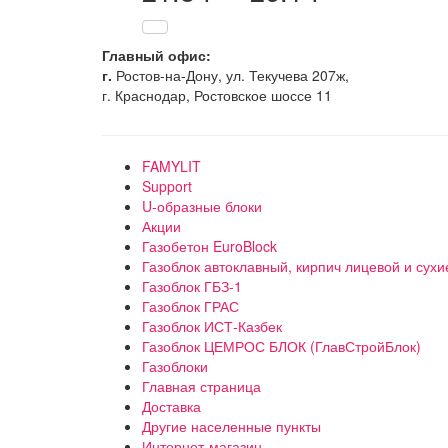
цен:
21.8 ₽
Главный офис:
–
г.
Ростов-на-Дону, ул. Текучева 207ж,
г. Краснодар, Ростовское шоссе 11
26.1 ₽
FAMYLIT
Support
U-образные блоки
Акции
Газобетон EuroBlock
Газоблок автоклавный, кирпич лицевой и сухи
Газоблок ГБЗ-1
Газоблок ГРАС
Газоблок ИСТ-Казбек
Газоблок ЦЕМРОС БЛОК (ГлавСтройБлок)
Газоблоки
Главная страница
Доставка
Другие населенные пункты
Интернет-магазин