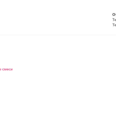
О
Те
Те
е смеси