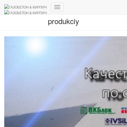
Переключить
навигацию
produkciy