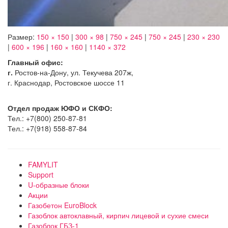
Размер:
150 × 150
|
300 × 98
|
750 × 245
|
750 × 245
|
230 × 230
|
600 × 196
|
160 × 160
|
1140 × 372
Главный офис:
г.
Ростов-на-Дону, ул. Текучева 207ж,
г. Краснодар, Ростовское шоссе 11
Отдел продаж ЮФО и СКФО:
Тел.: +7(800) 250-87-81
Тел.: +7(918) 558-87-84
FAMYLIT
Support
U-образные блоки
Акции
Газобетон EuroBlock
Газоблок автоклавный, кирпич лицевой и сухие смеси
Газоблок ГБЗ-1