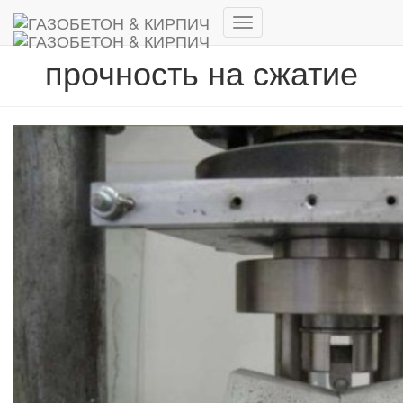
Переключить
навигацию
прочность на сжатие