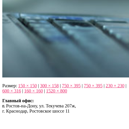
Размер:
150 × 150
|
300 × 158
|
750 × 395
|
750 × 395
|
230 × 230
|
600 × 316
|
160 × 160
|
1520 × 800
Главный офис:
г.
Ростов-на-Дону, ул. Текучева 207ж,
г. Краснодар, Ростовское шоссе 11