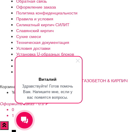
Обратная связь
Оформление заказа
Политика конфиденциальности
Правила и условия
Силикатный кирпич СИЛИТ
Славянский кирпич
Сухие смеси
Техническая документация
Условия доставки
Установка U-образных блоков
Утепление газоблока
Цена и доставка газоблока
Чем же отличается B2.5 от B2?
Виталий
©2012-2023 | Разработано
ГАЗОБЕТОН & КИРПИЧ
Здравствуйте! Готов помочь
Корзина
Вам. Напишите мне, если у
Your cart is empty!
Return to shop
вас появятся вопросы.
Оформить заказ
-
0.0 ₽
0
1