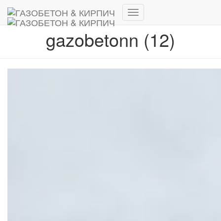
Переключить
навигацию
gazobetonn (12)