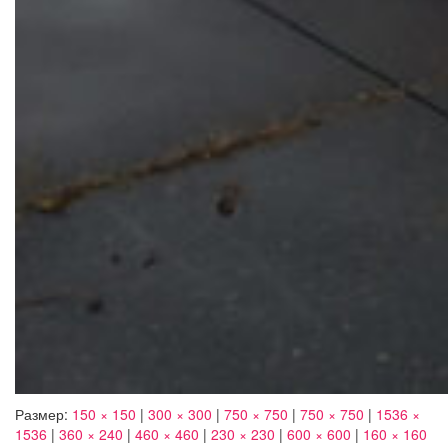
Размер:
150 × 150
|
300 × 300
|
750 × 750
|
750 × 750
|
1536 ×
1536
|
360 × 240
|
460 × 460
|
230 × 230
|
600 × 600
|
160 × 160