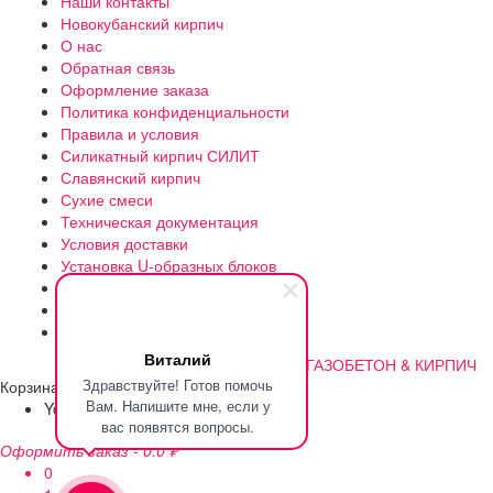
Наши контакты
Новокубанский кирпич
О нас
Обратная связь
Оформление заказа
Политика конфиденциальности
Правила и условия
Силикатный кирпич СИЛИТ
Славянский кирпич
Сухие смеси
Техническая документация
Условия доставки
Установка U-образных блоков
Утепление газоблока
Цена и доставка газоблока
Чем же отличается B2.5 от B2?
Виталий
©2012-2023 | Разработано
ГАЗОБЕТОН & КИРПИЧ
Здравствуйте! Готов помочь
Корзина
Вам. Напишите мне, если у
Your cart is empty!
Return to shop
вас появятся вопросы.
Оформить заказ
-
0.0 ₽
0