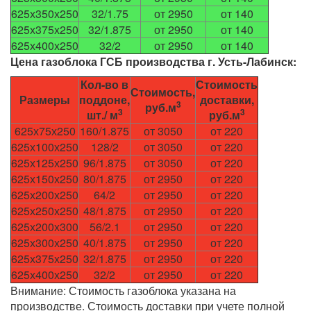
625х350х250
32/1.75
от 2950
от 140
625х375х250
32/1.875
от 2950
от 140
625х400х250
32/2
от 2950
от 140
Цена газоблока ГСБ производства г. Усть-Лабинск:
Кол-во в
Стоимость
Стоимость,
Размеры
поддоне,
доставки,
3
руб.м
3
3
шт./ м
руб.м
625х75х250
160/1.875
от 3050
от 220
625х100х250
128/2
от 3050
от 220
625х125х250
96/1.875
от 3050
от 220
625х150х250
80/1.875
от 2950
от 220
625х200х250
64/2
от 2950
от 220
625х250х250
48/1.875
от 2950
от 220
625х200х300
56/2.1
от 2950
от 220
625х300х250
40/1.875
от 2950
от 220
625х375х250
32/1.875
от 2950
от 220
625х400х250
32/2
от 2950
от 220
Внимание: Стоимость газоблока указана на
производстве. Стоимость доставки при учете полной