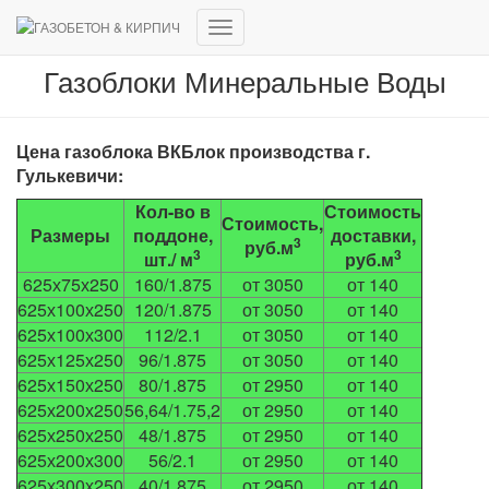
Переключить
навигацию
Газоблоки Минеральные Воды
Цена газоблока ВКБлок производства г.
Гулькевичи:
Кол-во в
Стоимость
Стоимость,
Размеры
поддоне,
доставки,
3
руб.м
3
3
шт./ м
руб.м
625х75х250
160/1.875
от 3050
от 140
625х100х250
120/1.875
от 3050
от 140
625х100х300
112/2.1
от 3050
от 140
625х125х250
96/1.875
от 3050
от 140
625х150х250
80/1.875
от 2950
от 140
625х200х250
56,64/1.75,2
от 2950
от 140
625х250х250
48/1.875
от 2950
от 140
625х200х300
56/2.1
от 2950
от 140
625х300х250
40/1.875
от 2950
от 140