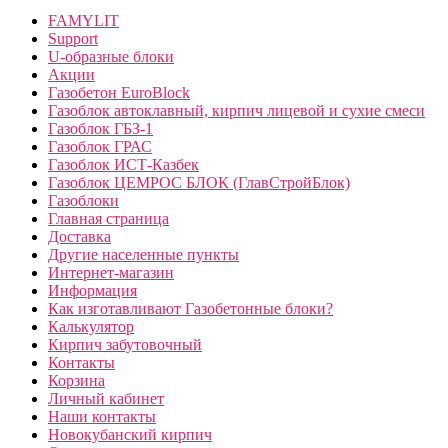
FAMYLIT
Support
U-образные блоки
Акции
Газобетон EuroBlock
Газоблок автоклавный, кирпич лицевой и сухие смеси
Газоблок ГБЗ-1
Газоблок ГРАС
Газоблок ИСТ-Казбек
Газоблок ЦЕМРОС БЛОК (ГлавСтройБлок)
Газоблоки
Главная страница
Доставка
Другие населенные пункты
Интернет-магазин
Информация
Как изготавливают Газобетонные блоки?
Калькулятор
Кирпич забутовочный
Контакты
Корзина
Личный кабинет
Наши контакты
Новокубанский кирпич