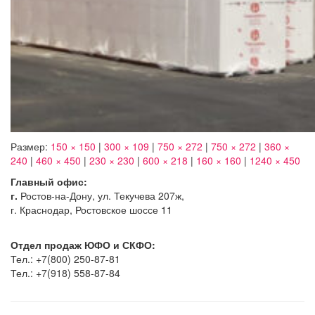
Размер:
150 × 150
|
300 × 109
|
750 × 272
|
750 × 272
|
360 ×
240
|
460 × 450
|
230 × 230
|
600 × 218
|
160 × 160
|
1240 × 450
Главный офис:
г.
Ростов-на-Дону, ул. Текучева 207ж,
г. Краснодар, Ростовское шоссе 11
Отдел продаж ЮФО и СКФО:
Тел.: +7(800) 250-87-81
Тел.: +7(918) 558-87-84