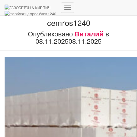
Переключить
навигацию
cemros1240
Опубликовано
Виталий
в
08.11.2025
08.11.2025