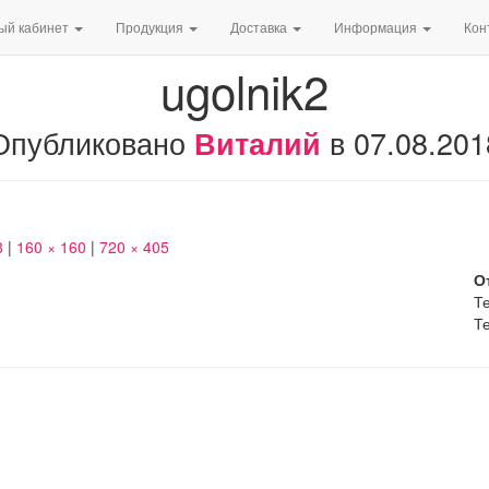
ый кабинет
Продукция
Доставка
Информация
Кон
ugolnik2
Опубликовано
в
07.08.201
Виталий
8
|
160 × 160
|
720 × 405
О
Те
Те