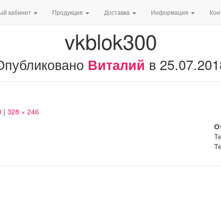
ый кабинет
Продукция
Доставка
Информация
Кон
vkblok300
Опубликовано
в
25.07.201
Виталий
0
|
328 × 246
О
Те
Те