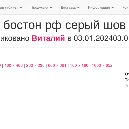
ый кабинет
Продукция
Доставка
Информация
Кон
бостон рф серый шов
иковано
в
03.01.2024
03.0
Виталий
0
|
460 × 460
|
230 × 230
|
600 × 391
|
160 × 160
|
1000 × 652
О
Те
Те