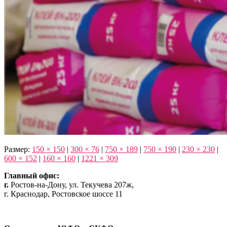
Размер:
150 × 150
|
300 × 76
|
750 × 189
|
750 × 190
|
230 × 230
|
600 × 152
|
160 × 160
|
1221 × 309
Главный офис:
г.
Ростов-на-Дону, ул. Текучева 207ж,
г. Краснодар, Ростовское шоссе 11