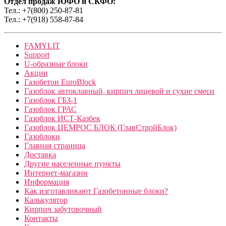
Отдел продаж ЮФО и СКФО:
Тел.: +7(800) 250-87-81
Тел.: +7(918) 558-87-84
FAMYLIT
Support
U-образные блоки
Акции
Газобетон EuroBlock
Газоблок автоклавный, кирпич лицевой и сухие смеси
Газоблок ГБЗ-1
Газоблок ГРАС
Газоблок ИСТ-Казбек
Газоблок ЦЕМРОС БЛОК (ГлавСтройБлок)
Газоблоки
Главная страница
Доставка
Другие населенные пункты
Интернет-магазин
Информация
Как изготавливают Газобетонные блоки?
Калькулятор
Кирпич забутовочный
Контакты