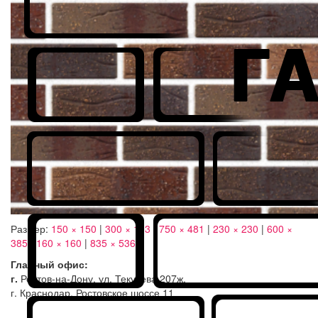
Размер:
150 × 150
|
300 × 193
|
750 × 481
|
230 × 230
|
600 ×
385
|
160 × 160
|
835 × 536
Главный офис:
г.
Ростов-на-Дону, ул. Текучева 207ж,
г. Краснодар, Ростовское шоссе 11