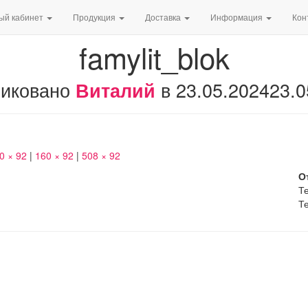
ый кабинет
Продукция
Доставка
Информация
Кон
famylit_blok
иковано
в
23.05.2024
23.0
Виталий
0 × 92
|
160 × 92
|
508 × 92
О
Те
Те