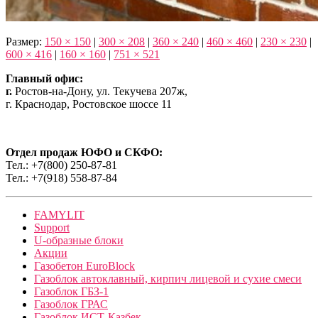
Размер:
150 × 150
|
300 × 208
|
360 × 240
|
460 × 460
|
230 × 230
|
600 × 416
|
160 × 160
|
751 × 521
Главный офис:
г.
Ростов-на-Дону, ул. Текучева 207ж,
г. Краснодар, Ростовское шоссе 11
Отдел продаж ЮФО и СКФО:
Тел.: +7(800) 250-87-81
Тел.: +7(918) 558-87-84
FAMYLIT
Support
U-образные блоки
Акции
Газобетон EuroBlock
Газоблок автоклавный, кирпич лицевой и сухие смеси
Газоблок ГБЗ-1
Газоблок ГРАС
Газоблок ИСТ-Казбек