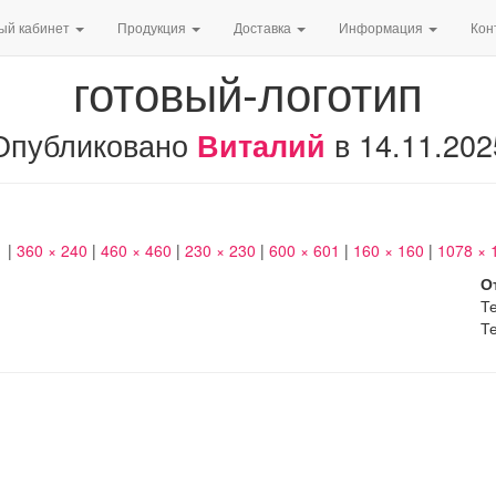
ый кабинет
Продукция
Доставка
Информация
Кон
готовый-логотип
Опубликовано
в
14.11.202
Виталий
1
|
360 × 240
|
460 × 460
|
230 × 230
|
600 × 601
|
160 × 160
|
1078 × 
О
Те
Те