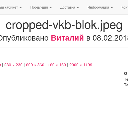
ый кабинет
Продукция
Доставка
Информация
Кон
cropped-vkb-blok.jpeg
Опубликовано
в
08.02.201
Виталий
0
|
230 × 230
|
600 × 360
|
160 × 160
|
2000 × 1199
О
Те
Те