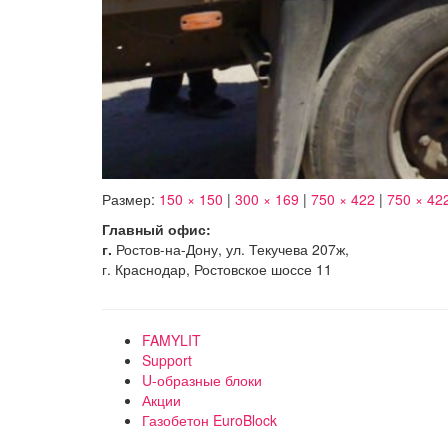
Размер:
150 × 150
|
300 × 169
|
750 × 422
|
750 × 42
Главный офис:
г.
Ростов-на-Дону, ул. Текучева 207ж,
г. Краснодар, Ростовское шоссе 11
FAMYLIT
Support
U-образные блоки
Акции
Газобетон EuroBlock
Газоблок автоклавный, кирпич лицевой и сухи