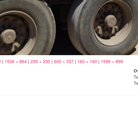
2
|
1536 × 864
|
230 × 230
|
600 × 337
|
160 × 160
|
1599 × 899
О
Те
Те
е смеси