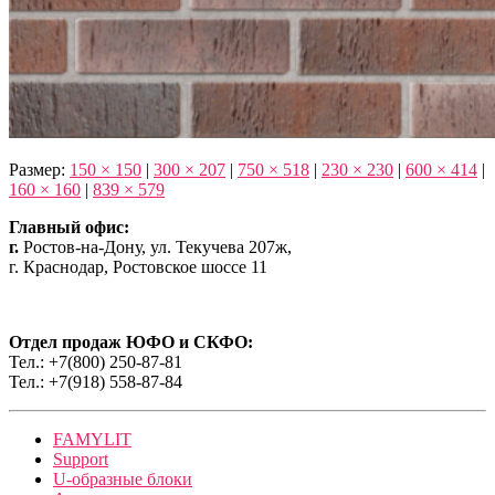
Размер:
150 × 150
|
300 × 207
|
750 × 518
|
230 × 230
|
600 × 414
|
160 × 160
|
839 × 579
Главный офис:
г.
Ростов-на-Дону, ул. Текучева 207ж,
г. Краснодар, Ростовское шоссе 11
Отдел продаж ЮФО и СКФО:
Тел.: +7(800) 250-87-81
Тел.: +7(918) 558-87-84
FAMYLIT
Support
U-образные блоки